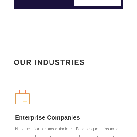
OUR INDUSTRIES
Enterprise Companies
Nulla porttitor accumsan tincidunt. Pellentesque in ipsum id