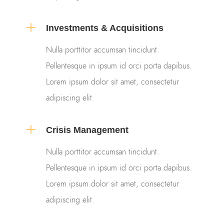
L
Investments & Acquisitions
Nulla porttitor accumsan tincidunt.
Pellentesque in ipsum id orci porta dapibus.
Lorem ipsum dolor sit amet, consectetur
adipiscing elit.
L
Crisis Management
Nulla porttitor accumsan tincidunt.
Pellentesque in ipsum id orci porta dapibus.
Lorem ipsum dolor sit amet, consectetur
adipiscing elit.