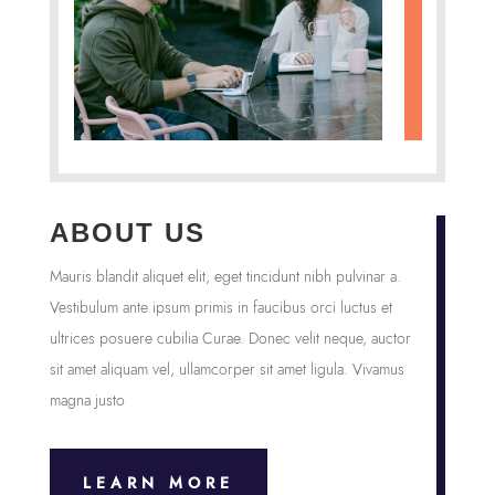
ABOUT US
Mauris blandit aliquet elit, eget tincidunt nibh pulvinar a.
Vestibulum ante ipsum primis in faucibus orci luctus et
ultrices posuere cubilia Curae. Donec velit neque, auctor
sit amet aliquam vel, ullamcorper sit amet ligula. Vivamus
magna justo
LEARN MORE