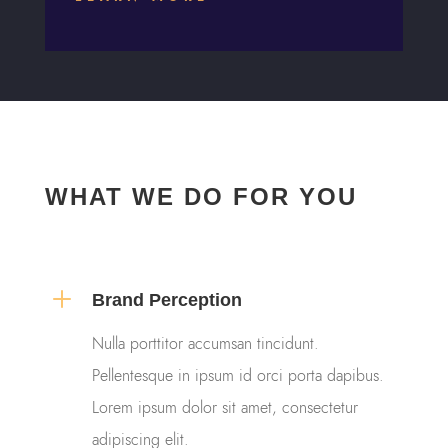
WHAT WE DO FOR YOU
L
Brand Perception
Nulla porttitor accumsan tincidunt.
Pellentesque in ipsum id orci porta dapibus.
Lorem ipsum dolor sit amet, consectetur
adipiscing elit.