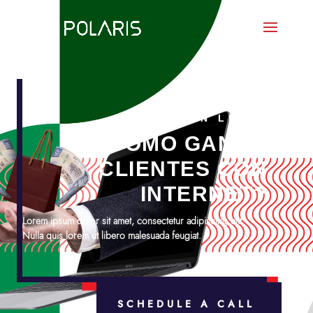
CURSO EN LÍNEA
¿CÓMO GANAR
CLIENTES CON
INTERNET?
Lorem ipsum dolor sit amet, consectetur adipiscing elit.
Nulla quis lorem ut libero malesuada feugiat.
SCHEDULE A CALL