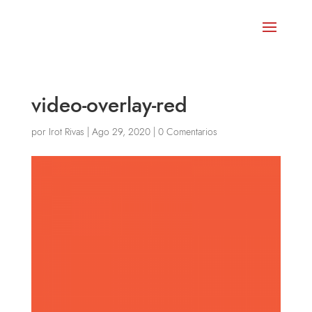
video-overlay-red
por
Irot Rivas
|
Ago 29, 2020
|
0 Comentarios