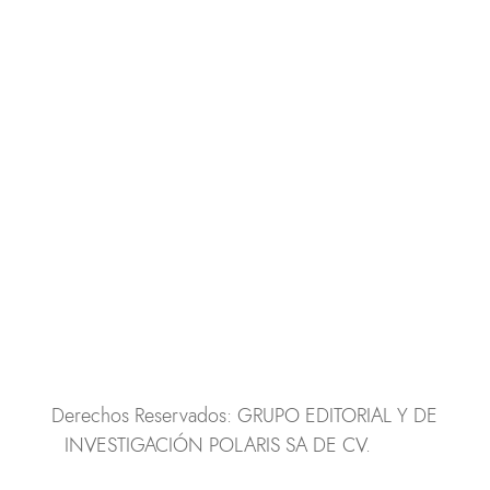
Puebla, México
Boulevard Esteban de Antuñano No. 2702
Colonia Ampliación Reforma, C.P. 72160
Contacto
Teléfono: 2222111342
contacto@polaris.mx
Derechos Reservados: GRUPO EDITORIAL Y DE
INVESTIGACIÓN POLARIS SA DE CV.