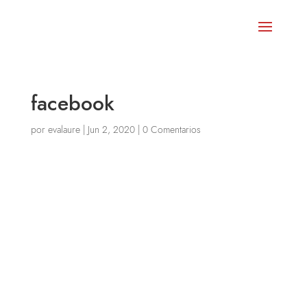
facebook
por
evalaure
|
Jun 2, 2020
|
0 Comentarios