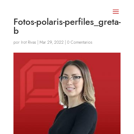
Fotos-polaris-perfiles_greta-
b
por
Irot Rivas
|
Mar 29, 2022
|
0 Comentarios